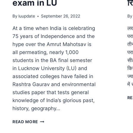
exam in LU
रि
By
luupdate
September 26, 2022
By
At a time when India is celebrating
लख
75 years of Independence and the
परा
hype over the Amrut Mahotsav is
ती
all permeating, nearly 1,000
परा
students in the BA final semester
सीट
in Lucknow University (LU) and
कि
associated colleges have failed in
ज्य
Rashtra Gaurav and environmental
में
studies paper that tests general
RE
knowledge of India’s glorious past,
history, geography…
READ MORE