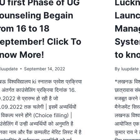
U first Phase of UG
Luckn
ounseling Begain
Launc
rom 16 to 18
Mana
eptember! Click To
Syste
now More!
to kn
luupdate
September 14, 2022
By
luupdate
नऊ विश्वविद्यालय ki स्नातक प्रवेश प्रक्रिया
*लखनऊ विश्वव
अंतर्गत काउंसेलिंग प्रक्रिया दिनांक 16.
छात्रावास सं
2022 से प्रारम्भ हो रही है जो
मजबूत करने 
.09.2022 तक चलेगी | इसमें अभ्यर्थियों
मैनेजमेंट सि
विकल्प भरने होंगे (Choice filling) |
लखनऊ विश्ववि
ंसेलिंग में उन्ही अभ्यर्थियों को अनुमति है
आयोजित एक क
का नाम और रैंक कम्पलीट मेरिट लिस्ट में है
कुमार राय ने