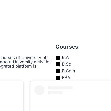
Courses
B.A
courses of University of
out University activities
B.Sc
egrated platform is
B.Com
BBA