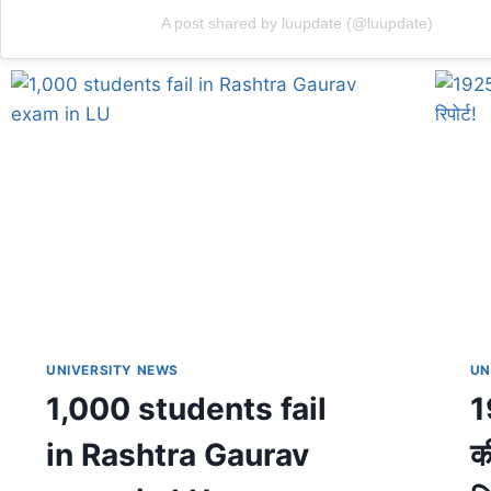
A post shared by luupdate (@luupdate)
UNIVERSITY NEWS
UN
1,000 students fail
1
in Rashtra Gaurav
की