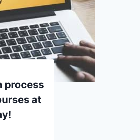
n process
ourses at
ay!