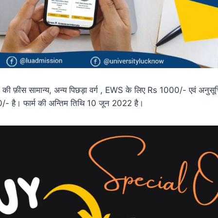
 की फ़ीस सामान्य, अन्य पिछड़ा वर्ग , EWS के लिए Rs 1000/- एवं अनुस
0/- है। फार्म की अन्तिम तिथि 10 जून 2022 है।