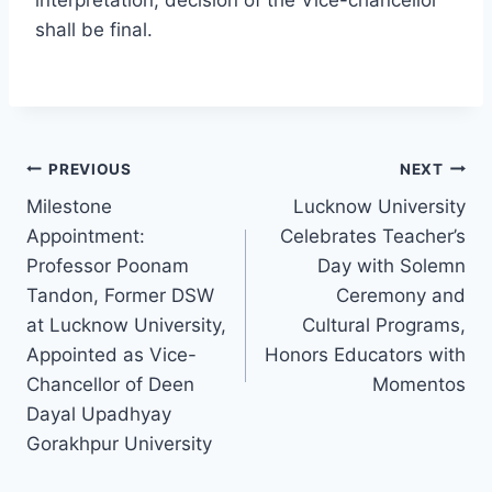
interpretation, decision of the Vice-chancellor
shall be final.
Post
PREVIOUS
NEXT
Milestone
Lucknow University
navigation
Appointment:
Celebrates Teacher’s
Professor Poonam
Day with Solemn
Tandon, Former DSW
Ceremony and
at Lucknow University,
Cultural Programs,
Appointed as Vice-
Honors Educators with
Chancellor of Deen
Momentos
Dayal Upadhyay
Gorakhpur University