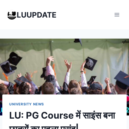
Skip
to
LUUPDATE
content
UNIVERSITY NEWS
LU: PG Course में साइंस बना